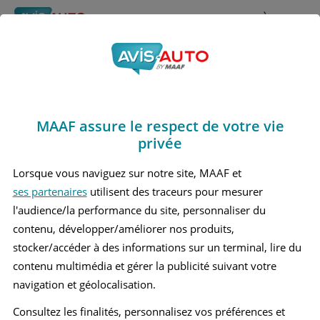
Rechercher
À propos
Avis Skoda Fabia
Obtenir un devis d'assurance auto MAAF
Marques
>
Skoda
> Fabia
MAAF assure le respect de votre vie
SKODA FABIA 1 BREAK
privée
SKODA FABIA 1 BERLINE
Lorsque vous naviguez sur notre site, MAAF et
ses partenaires
utilisent des traceurs pour mesurer
SKODA FABIA 2 BERLINE
l'audience/la performance du site, personnaliser du
SKODA FABIA 2 BREAK
contenu, développer/améliorer nos produits,
stocker/accéder à des informations sur un terminal, lire du
SKODA FABIA 3 BREAK
contenu multimédia et gérer la publicité suivant votre
navigation et géolocalisation.
SKODA FABIA 3 BERLINE
Consultez les finalités, personnalisez vos préférences et