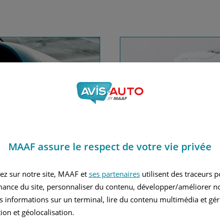
MAAF assure le respect de votre vie privée
nce automobile
Financez
ez sur notre site, MAAF et
ses partenaires
utilisent des traceurs 
mance du site, personnaliser du contenu, développer/améliorer no
Avec le c
s informations sur un terminal, lire du contenu multimédia et gére
 MAAF
ion et géolocalisation.