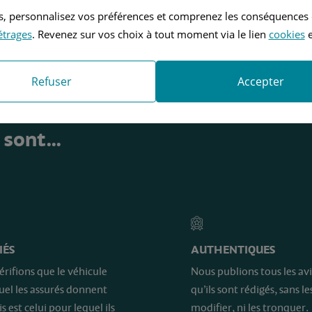
tés, personnalisez vos préférences et comprenez les conséquences
étrages
. Revenez sur vos choix à tout moment via le lien
cookies
e
Refuser
Accepter
e sont…
IÉS
AUTHENTIQUES
érifions que le véhicule
Nous publions tous les avi
quel les assurés donnent
qu’ils sont rédigés, sans le
is est celui pour lequel ils
modifier, ni les tronquer.