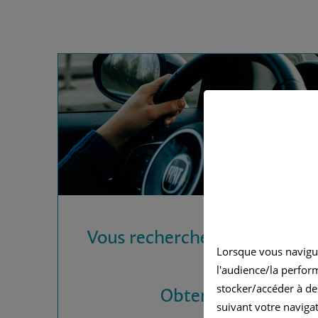
Vous recherchez une assura
Lorsque vous navigu
?
l'audience/la perfor
stocker/accéder à de
Obtenez vos devis
suivant votre navigat