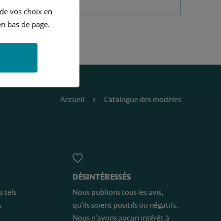
 de vos choix en
n bas de page.
Accueil
Catalogue des modèles
DÉSINTÉRESSÉS
s tels
Nous publions tous les avis,
s
qu’ils soient positifs ou négatifs.
Nous n’avons aucun intérêt à