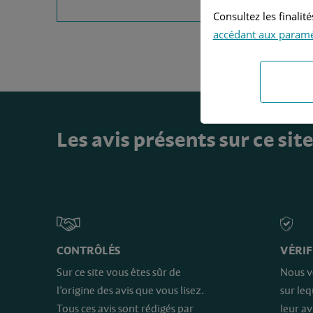
Consultez les finali
accédant aux param
Les avis présents sur ce sit
CONTRÔLÉS
VÉRIF
Sur ce site vous êtes sûr de
Nous v
l’origine des avis que vous lisez.
sur le
Tous ces avis sont rédigés par
leur av