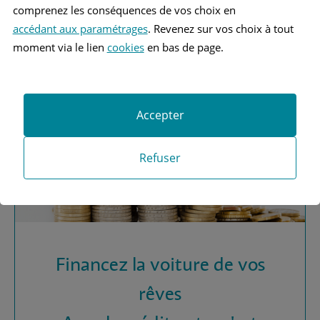
Vous recherchez une
comprenez les conséquences de vos choix en
assurance automobile ?
accédant aux paramétrages
. Revenez sur vos choix à tout
moment via le lien
cookies
en bas de page.
Obtenez vos devis MAAF
Accepter
Refuser
Financez la voiture de vos
rêves