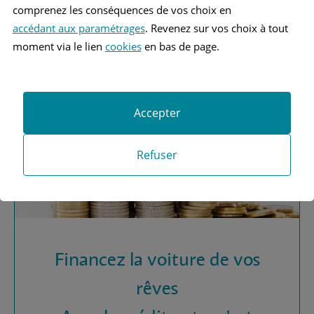
Vous recherchez une
comprenez les conséquences de vos choix en
assurance automobile ?
accédant aux paramétrages
. Revenez sur vos choix à tout
moment via le lien
cookies
en bas de page.
Obtenez vos devis MAAF
Accepter
Refuser
Financez la voiture de vos
rêves