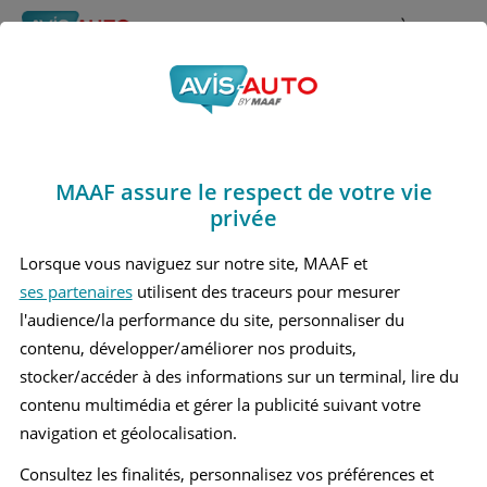
Rechercher
À propos
Avis Skoda Yeti
Obtenir un devis d'assurance auto MAAF
Marques
>
Skoda
> Yeti
MAAF assure le respect de votre vie
SKODA YETI 1 PETIT SUV
privée
Lorsque vous naviguez sur notre site, MAAF et
ses partenaires
utilisent des traceurs pour mesurer
l'audience/la performance du site, personnaliser du
contenu, développer/améliorer nos produits,
stocker/accéder à des informations sur un terminal, lire du
contenu multimédia et gérer la publicité suivant votre
navigation et géolocalisation.
Consultez les finalités, personnalisez vos préférences et