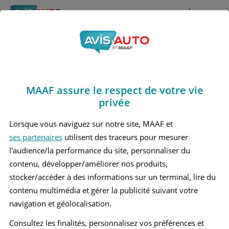
Rechercher
À propos
Avis Toyota Corolla
Obtenir un devis d'assurance auto MAAF
Marques
>
Toyota
> Corolla
MAAF assure le respect de votre vie
TOYOTA COROLLA 1 MONOSPACE
privée
TOYOTA COROLLA 1 BERLINE
Lorsque vous naviguez sur notre site, MAAF et
ses partenaires
utilisent des traceurs pour mesurer
TOYOTA COROLLA 12 BERLINE
l'audience/la performance du site, personnaliser du
TOYOTA COROLLA 12 BREAK
contenu, développer/améliorer nos produits,
stocker/accéder à des informations sur un terminal, lire du
TOYOTA COROLLA 2 MONOSPACE
contenu multimédia et gérer la publicité suivant votre
navigation et géolocalisation.
TOYOTA COROLLA 9 BREAK
Consultez les finalités, personnalisez vos préférences et