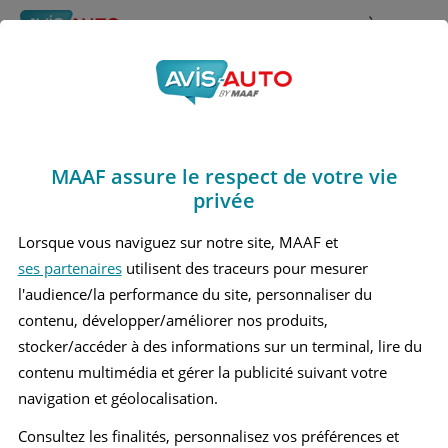
Rechercher
À propos
Avis Renault Zoe
Obtenir un devis d'assurance auto MAAF
Marques
>
Renault
> Zoe
MAAF assure le respect de votre vie
RENAULT ZOE 1 BERLINE
privée
RENAULT ZOE 2 BERLINE
Lorsque vous naviguez sur notre site, MAAF et
ses partenaires
utilisent des traceurs pour mesurer
l'audience/la performance du site, personnaliser du
contenu, développer/améliorer nos produits,
stocker/accéder à des informations sur un terminal, lire du
contenu multimédia et gérer la publicité suivant votre
navigation et géolocalisation.
Consultez les finalités, personnalisez vos préférences et