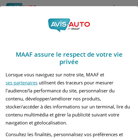
Rechercher
À propos
Avis Renault Talisman
Obtenir un devis d'assurance auto MAAF
Marques
>
Renault
> Talisman
MAAF assure le respect de votre vie
RENAULT TALISMAN 1 BREAK
privée
RENAULT TALISMAN 1 BERLINE
Lorsque vous naviguez sur notre site, MAAF et
ses partenaires
utilisent des traceurs pour mesurer
l'audience/la performance du site, personnaliser du
contenu, développer/améliorer nos produits,
stocker/accéder à des informations sur un terminal, lire du
contenu multimédia et gérer la publicité suivant votre
navigation et géolocalisation.
Consultez les finalités, personnalisez vos préférences et