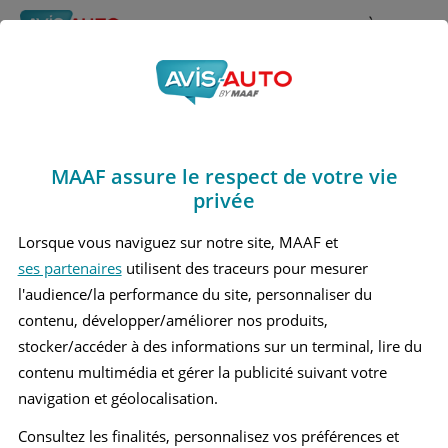
Rechercher
À propos
Avis Nissan Micra
Obtenir un devis d'assurance auto MAAF
Marques
>
Nissan
> Micra
MAAF assure le respect de votre vie
NISSAN MICRA 2 BERLINE
privée
NISSAN MICRA 3 BERLINE
Lorsque vous naviguez sur notre site, MAAF et
ses partenaires
utilisent des traceurs pour mesurer
NISSAN MICRA 3 CABRIOLET
l'audience/la performance du site, personnaliser du
NISSAN MICRA 4 BERLINE
contenu, développer/améliorer nos produits,
stocker/accéder à des informations sur un terminal, lire du
NISSAN MICRA 5 BERLINE
contenu multimédia et gérer la publicité suivant votre
navigation et géolocalisation.
Consultez les finalités, personnalisez vos préférences et