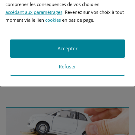
comprenez les conséquences de vos choix en
accédant aux paramétrages
. Revenez sur vos choix à tout
moment via le lien
cookies
en bas de page.
Accepter
Vous recherchez une
Refuser
assurance automobile ?
Obtenez vos devis MAAF