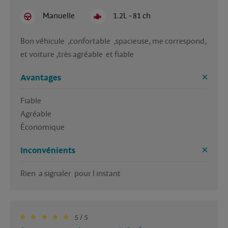
Manuelle
1.2L - 81 ch
Bon véhicule  ,confortable  ,spacieuse, me correspond, 
et voiture ,très agréable  et fiable 
Avantages
Fiable

Agréable 

Économique 
Inconvénients
Rien  a signaler  pour l instant 
5 / 5