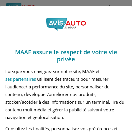
Rechercher
À propos
Obtenir un devis d'assurance auto MAAF
MAAF assure le respect de votre vie
Avis Nissan Micra 4
privée
Berline (2010 - 2018)
Lorsque vous naviguez sur notre site, MAAF et
ses partenaires
utilisent des traceurs pour mesurer
l'audience/la performance du site, personnaliser du
contenu, développer/améliorer nos produits,
Recherche d'un véhicule
stocker/accéder à des informations sur un terminal, lire du
contenu multimédia et gérer la publicité suivant votre
Comparer deux véhicules
navigation et géolocalisation.
Consultez les finalités, personnalisez vos préférences et