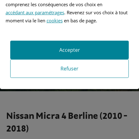
comprenez les conséquences de vos choix en
accédant aux paramétrages
. Revenez sur vos choix à tout
Recherche
moment via le lien
cookies
en bas de page.
Recherche avancée
Accepter
Refuser
Nissan Micra 4 Berline (2010 -
2018)