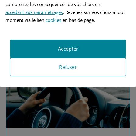
comprenez les conséquences de vos choix en
MERCEDES BENZ C180 3 BREAK
accédant aux paramétrages
. Revenez sur vos choix à tout
moment via le lien
cookies
en bas de page.
MERCEDES BENZ C180 4 BERLINE
MERCEDES BENZ C180 4 BREAK
Accepter
MERCEDES BENZ C180 4 COUPÉ
MERCEDES BENZ C180 4 CABRIOLET
Refuser