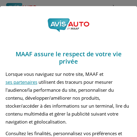
Rechercher
À propos
Avis Mercedes benz
Obtenir un devis d'assurance auto MAAF
C180
MAAF assure le respect de votre vie
Marques
>
Mercedes benz
> C180
privée
MERCEDES BENZ C180 1 COUPÉ
Lorsque vous naviguez sur notre site, MAAF et
ses partenaires
utilisent des traceurs pour mesurer
MERCEDES BENZ C180 1 BERLINE
l'audience/la performance du site, personnaliser du
contenu, développer/améliorer nos produits,
MERCEDES BENZ C180 1 BREAK
stocker/accéder à des informations sur un terminal, lire du
contenu multimédia et gérer la publicité suivant votre
MERCEDES BENZ C180 3 COUPÉ
navigation et géolocalisation.
MERCEDES BENZ C180 3 BERLINE
Consultez les finalités, personnalisez vos préférences et