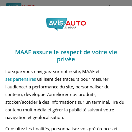
Rechercher
À propos
Obtenir un devis d'assurance auto MAAF
MAAF assure le respect de votre vie
Avis Mercedes benz
privée
C180 4 Coupé (2016 -
Lorsque vous naviguez sur notre site, MAAF et
ses partenaires
utilisent des traceurs pour mesurer
2020)
l'audience/la performance du site, personnaliser du
contenu, développer/améliorer nos produits,
stocker/accéder à des informations sur un terminal, lire du
contenu multimédia et gérer la publicité suivant votre
Recherche d'un véhicule
navigation et géolocalisation.
Comparer deux véhicules
Consultez les finalités, personnalisez vos préférences et