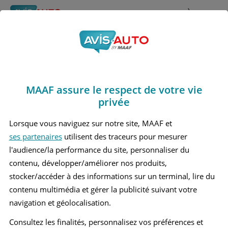
Rechercher
À propos
Avis Suzuki S cross
Obtenir un devis d'assurance auto MAAF
Marques
>
Suzuki
> S cross
MAAF assure le respect de votre vie
SUZUKI S CROSS 1 MOYEN SUV
privée
SUZUKI S CROSS 2 MOYEN SUV
Lorsque vous naviguez sur notre site, MAAF et
ses partenaires
utilisent des traceurs pour mesurer
l'audience/la performance du site, personnaliser du
contenu, développer/améliorer nos produits,
stocker/accéder à des informations sur un terminal, lire du
contenu multimédia et gérer la publicité suivant votre
navigation et géolocalisation.
Consultez les finalités, personnalisez vos préférences et