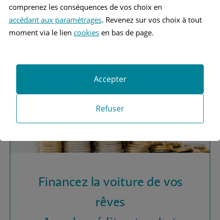
Vous recherchez une
comprenez les conséquences de vos choix en
assurance automobile ?
accédant aux paramétrages
. Revenez sur vos choix à tout
moment via le lien
cookies
en bas de page.
Obtenez vos devis MAAF
Accepter
Refuser
Financez la voiture de vos
rêves