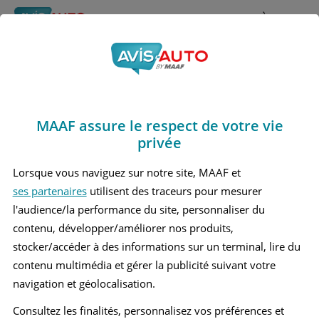
Rechercher
À propos
Avis Rover 416
Obtenir un devis d'assurance auto MAAF
Marques
>
Rover
> 416
MAAF assure le respect de votre vie
ROVER 416 1 BERLINE
privée
Lorsque vous naviguez sur notre site, MAAF et
ses partenaires
utilisent des traceurs pour mesurer
l'audience/la performance du site, personnaliser du
contenu, développer/améliorer nos produits,
stocker/accéder à des informations sur un terminal, lire du
contenu multimédia et gérer la publicité suivant votre
navigation et géolocalisation.
Consultez les finalités, personnalisez vos préférences et