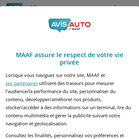
Rechercher
À propos
Avis Bmw
Obtenir un devis d'assurance auto MAAF
Marques
> Bmw
MAAF assure le respect de votre vie
BMW 214
privée
BMW 216
Lorsque vous naviguez sur notre site, MAAF et
ses partenaires
utilisent des traceurs pour mesurer
BMW 220
l'audience/la performance du site, personnaliser du
BMW 25
contenu, développer/améliorer nos produits,
stocker/accéder à des informations sur un terminal, lire du
BMW 416
contenu multimédia et gérer la publicité suivant votre
navigation et géolocalisation.
BMW 420
Consultez les finalités, personnalisez vos préférences et