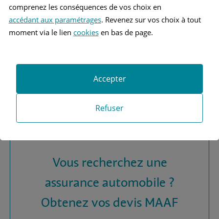
BMW 45
comprenez les conséquences de vos choix en
accédant aux paramétrages
. Revenez sur vos choix à tout
BMW 75
moment via le lien
cookies
en bas de page.
Accepter
Refuser
Vous recherchez une
assurance automobile ?
Obtenez vos devis MAAF