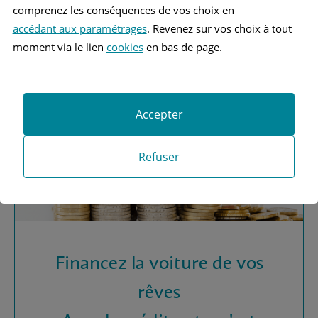
Vous recherchez une
comprenez les conséquences de vos choix en
assurance automobile ?
accédant aux paramétrages
. Revenez sur vos choix à tout
moment via le lien
cookies
en bas de page.
Obtenez vos devis MAAF
Accepter
Refuser
Financez la voiture de vos
rêves