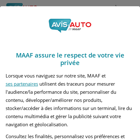
Rechercher
À propos
Avis Rover 216
Obtenir un devis d'assurance auto MAAF
Marques
>
Rover
> 216
MAAF assure le respect de votre vie
ROVER 216 1 BERLINE
privée
Lorsque vous naviguez sur notre site, MAAF et
ses partenaires
utilisent des traceurs pour mesurer
l'audience/la performance du site, personnaliser du
contenu, développer/améliorer nos produits,
stocker/accéder à des informations sur un terminal, lire du
contenu multimédia et gérer la publicité suivant votre
navigation et géolocalisation.
Consultez les finalités, personnalisez vos préférences et