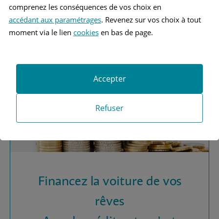
Vous recherchez une
comprenez les conséquences de vos choix en
assurance automobile ?
accédant aux paramétrages
. Revenez sur vos choix à tout
moment via le lien
cookies
en bas de page.
Obtenez vos devis MAAF
Accepter
Refuser
Financez la voiture de vos
rêves