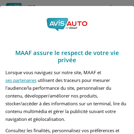
Rechercher
À propos
Avis Peugeot E 2008
Obtenir un devis d'assurance auto MAAF
Marques
>
Peugeot
> E 2008
MAAF assure le respect de votre vie
PEUGEOT E 2008 1 MOYEN SUV
privée
Lorsque vous naviguez sur notre site, MAAF et
ses partenaires
utilisent des traceurs pour mesurer
l'audience/la performance du site, personnaliser du
contenu, développer/améliorer nos produits,
stocker/accéder à des informations sur un terminal, lire du
contenu multimédia et gérer la publicité suivant votre
navigation et géolocalisation.
Consultez les finalités, personnalisez vos préférences et