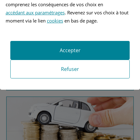
comprenez les conséquences de vos choix en
accédant aux paramétrages
. Revenez sur vos choix à tout
moment via le lien
cookies
en bas de page.
Vous recherchez une
Accepter
assurance automobile ?
Refuser
Obtenez vos devis MAAF