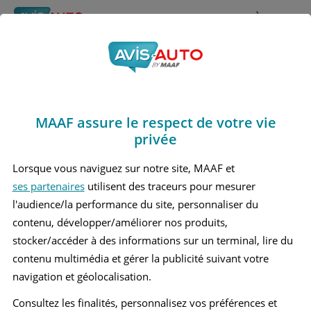
Rechercher
À propos
Avis Nissan Primera
Obtenir un devis d'assurance auto MAAF
Marques
>
Nissan
> Primera
MAAF assure le respect de votre vie
NISSAN PRIMERA 1 BREAK
privée
NISSAN PRIMERA 1 BERLINE
Lorsque vous naviguez sur notre site, MAAF et
ses partenaires
utilisent des traceurs pour mesurer
NISSAN PRIMERA 3 BREAK
l'audience/la performance du site, personnaliser du
NISSAN PRIMERA 3 BERLINE
contenu, développer/améliorer nos produits,
stocker/accéder à des informations sur un terminal, lire du
contenu multimédia et gérer la publicité suivant votre
navigation et géolocalisation.
Consultez les finalités, personnalisez vos préférences et