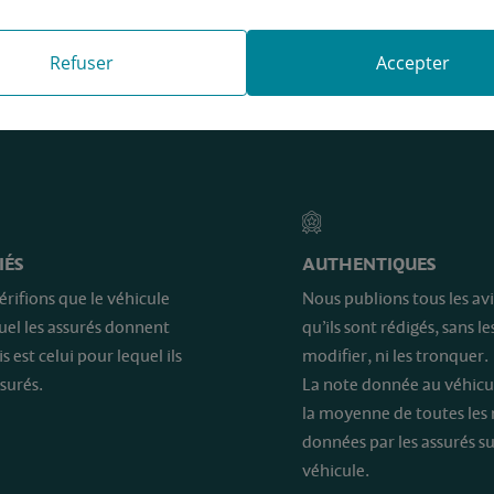
Refuser
Accepter
e sont…
IÉS
AUTHENTIQUES
érifions que le véhicule
Nous publions tous les avi
quel les assurés donnent
qu’ils sont rédigés, sans le
is est celui pour lequel ils
modifier, ni les tronquer.
surés.
La note donnée au véhicu
la moyenne de toutes les
données par les assurés su
véhicule.