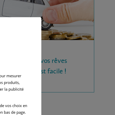
 la voiture de vos rêves
rédit auto, c'est facile !
pour mesurer
s produits,
r la publicité
 de vos choix en
n bas de page.