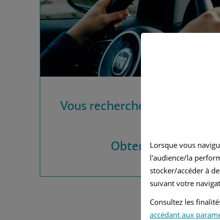
Vous recherchez une assura
?
Obtenez vos devis
Lorsque vous navigu
l'audience/la perfor
stocker/accéder à de
suivant votre navigat
Consultez les finali
accédant aux param