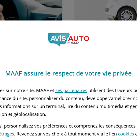
nce automobile
Financez
MAAF assure le respect de votre vie privée
Avec le c
 MAAF
ez sur notre site, MAAF et
ses partenaires
utilisent des traceurs 
mance du site, personnaliser du contenu, développer/améliorer no
s informations sur un terminal, lire du contenu multimédia et gére
ion et géolocalisation.
tés, personnalisez vos préférences et comprenez les conséquences
étrages
. Revenez sur vos choix à tout moment via le lien
cookies
e