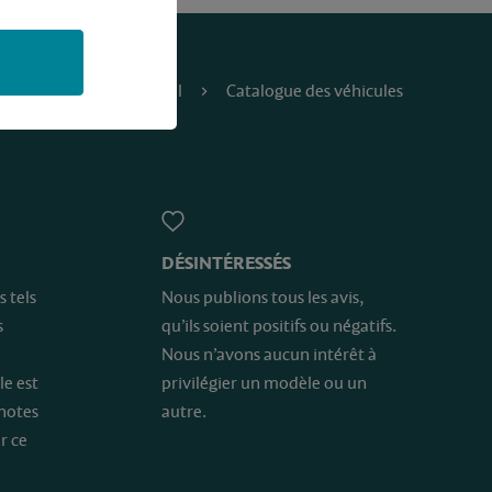
Accueil
Catalogue des véhicules
DÉSINTÉRESSÉS
s tels
Nous publions tous les avis,
s
qu’ils soient positifs ou négatifs.
Nous n’avons aucun intérêt à
le est
privilégier un modèle ou un
 notes
autre.
r ce