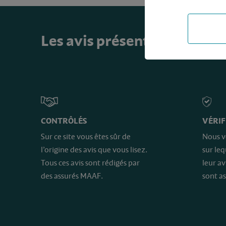
Les avis présents sur ce sit
CONTRÔLÉS
VÉRIF
Sur ce site vous êtes sûr de
Nous v
l’origine des avis que vous lisez.
sur le
Tous ces avis sont rédigés par
leur av
des assurés MAAF.
sont as