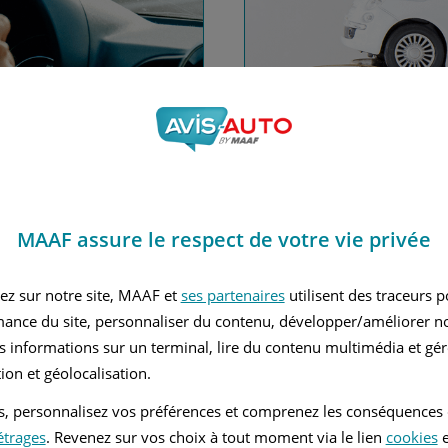
nce automobile
Financez
MAAF assure le respect de votre vie privée
Avec le c
 MAAF
ez sur notre site, MAAF et
ses partenaires
utilisent des traceurs 
mance du site, personnaliser du contenu, développer/améliorer no
s informations sur un terminal, lire du contenu multimédia et gére
ion et géolocalisation.
tés, personnalisez vos préférences et comprenez les conséquences
étrages
. Revenez sur vos choix à tout moment via le lien
cookies
e