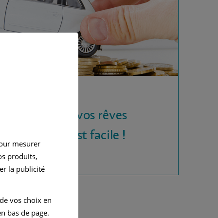
 la voiture de vos rêves
rédit auto, c'est facile !
pour mesurer
s produits,
r la publicité
 de vos choix en
n bas de page.