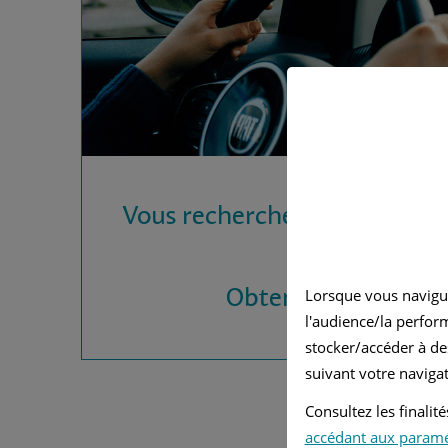
Vous recherchez une assura
?
Obtenez vos devis
Lorsque vous navigu
l'audience/la perfor
stocker/accéder à de
suivant votre navigat
Consultez les finali
accédant aux param