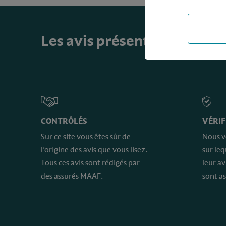
Les avis présents sur ce sit
CONTRÔLÉS
VÉRIF
Sur ce site vous êtes sûr de
Nous v
l’origine des avis que vous lisez.
sur le
Tous ces avis sont rédigés par
leur av
des assurés MAAF.
sont as