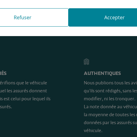
Refuser
Accepter
e sont…
IÉS
AUTHENTIQUES
érifions que le véhicule
Nous publions tous les avi
quel les assurés donnent
qu’ils sont rédigés, sans le
is est celui pour lequel ils
modifier, ni les tronquer.
surés.
La note donnée au véhicu
la moyenne de toutes les
données par les assurés su
véhicule.