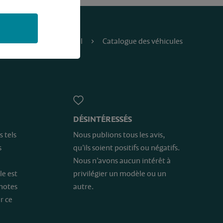
Accueil
Catalogue des véhicules
DÉSINTÉRESSÉS
s tels
Nous publions tous les avis,
s
qu’ils soient positifs ou négatifs.
Nous n’avons aucun intérêt à
le est
privilégier un modèle ou un
 notes
autre.
r ce