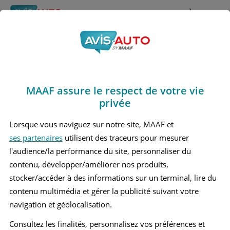
Rechercher
À propos
Obtenir un devis d'assurance auto MAAF
MAAF assure le respect de votre vie
Avis Mercedes benz
privée
C240 2 Break (2000 -
Lorsque vous naviguez sur notre site, MAAF et
ses partenaires
utilisent des traceurs pour mesurer
2005)
l'audience/la performance du site, personnaliser du
contenu, développer/améliorer nos produits,
stocker/accéder à des informations sur un terminal, lire du
contenu multimédia et gérer la publicité suivant votre
Recherche d'un véhicule
navigation et géolocalisation.
Comparer deux véhicules
Consultez les finalités, personnalisez vos préférences et