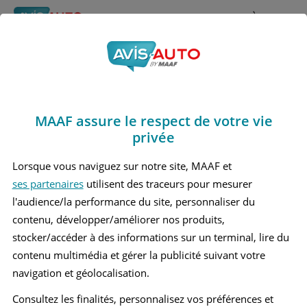
Rechercher
À propos
Avis Maserati Levante
Obtenir un devis d'assurance auto MAAF
Marques
>
Maserati
> Levante
MAAF assure le respect de votre vie
MASERATI LEVANTE 1 GRAND SUV
privée
Lorsque vous naviguez sur notre site, MAAF et
ses partenaires
utilisent des traceurs pour mesurer
l'audience/la performance du site, personnaliser du
contenu, développer/améliorer nos produits,
stocker/accéder à des informations sur un terminal, lire du
contenu multimédia et gérer la publicité suivant votre
navigation et géolocalisation.
Consultez les finalités, personnalisez vos préférences et