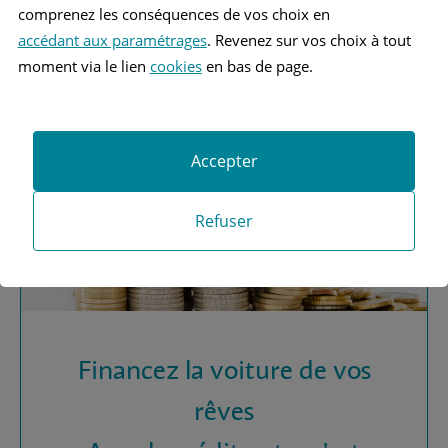
Vous recherchez une
comprenez les conséquences de vos choix en
assurance automobile ?
accédant aux paramétrages
. Revenez sur vos choix à tout
moment via le lien
cookies
en bas de page.
Obtenez vos devis MAAF
Accepter
Refuser
Financez la voiture de vos
rêves