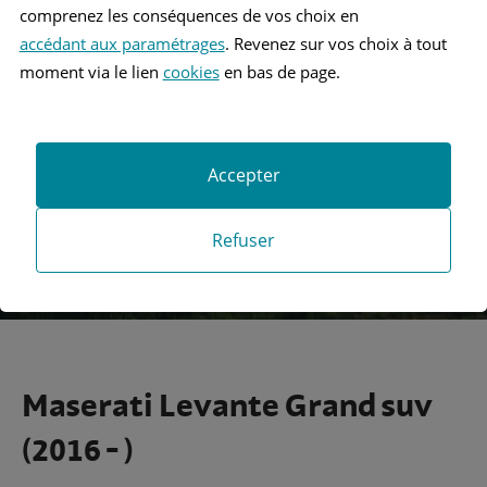
comprenez les conséquences de vos choix en
accédant aux paramétrages
. Revenez sur vos choix à tout
Recherche
moment via le lien
cookies
en bas de page.
Recherche avancée
Accepter
Refuser
Maserati Levante Grand suv
(2016 - )