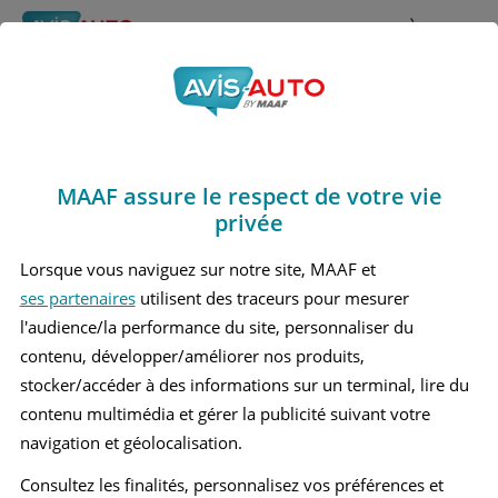
Rechercher
À propos
Obtenir un devis d'assurance auto MAAF
MAAF assure le respect de votre vie
Avis Maserati Levante
privée
Grand suv (2016 - )
Lorsque vous naviguez sur notre site, MAAF et
ses partenaires
utilisent des traceurs pour mesurer
l'audience/la performance du site, personnaliser du
contenu, développer/améliorer nos produits,
Recherche d'un véhicule
stocker/accéder à des informations sur un terminal, lire du
contenu multimédia et gérer la publicité suivant votre
Comparer deux véhicules
navigation et géolocalisation.
Consultez les finalités, personnalisez vos préférences et