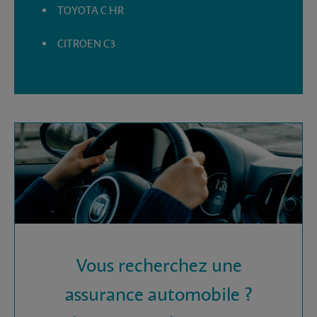
TOYOTA C HR
CITROEN C3
Vous recherchez une
assurance automobile ?