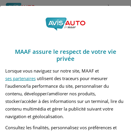
Rechercher
À propos
Avis Lynk et co 01
Obtenir un devis d'assurance auto MAAF
Marques
>
Lynk et co
> 01
MAAF assure le respect de votre vie
LYNK ET CO 01 1 GRAND SUV
privée
Lorsque vous naviguez sur notre site, MAAF et
ses partenaires
utilisent des traceurs pour mesurer
l'audience/la performance du site, personnaliser du
contenu, développer/améliorer nos produits,
stocker/accéder à des informations sur un terminal, lire du
contenu multimédia et gérer la publicité suivant votre
navigation et géolocalisation.
Consultez les finalités, personnalisez vos préférences et