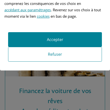
Vous recherchez une
comprenez les conséquences de vos choix en
assurance automobile ?
accédant aux paramétrages
. Revenez sur vos choix à tout
moment via le lien
cookies
en bas de page.
Obtenez vos devis MAAF
Accepter
Refuser
Financez la voiture de vos
rêves