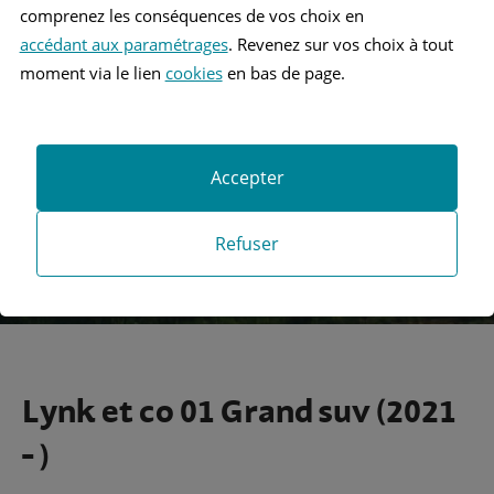
comprenez les conséquences de vos choix en
accédant aux paramétrages
. Revenez sur vos choix à tout
Recherche
moment via le lien
cookies
en bas de page.
Recherche avancée
Accepter
Refuser
Lynk et co 01 Grand suv (2021
- )