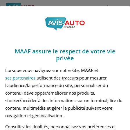
Rechercher
À propos
Obtenir un devis d'assurance auto MAAF
MAAF assure le respect de votre vie
Avis Lynk et co 01
privée
Grand suv (2021 - )
Lorsque vous naviguez sur notre site, MAAF et
ses partenaires
utilisent des traceurs pour mesurer
l'audience/la performance du site, personnaliser du
contenu, développer/améliorer nos produits,
Recherche d'un véhicule
stocker/accéder à des informations sur un terminal, lire du
contenu multimédia et gérer la publicité suivant votre
Comparer deux véhicules
navigation et géolocalisation.
Consultez les finalités, personnalisez vos préférences et