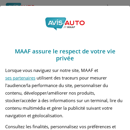
Rechercher
À propos
Avis Lexus Gs 430
Obtenir un devis d'assurance auto MAAF
Marques
>
Lexus
> Gs 430
MAAF assure le respect de votre vie
LEXUS GS 430 1 BERLINE
privée
Lorsque vous naviguez sur notre site, MAAF et
ses partenaires
utilisent des traceurs pour mesurer
l'audience/la performance du site, personnaliser du
contenu, développer/améliorer nos produits,
stocker/accéder à des informations sur un terminal, lire du
contenu multimédia et gérer la publicité suivant votre
navigation et géolocalisation.
Consultez les finalités, personnalisez vos préférences et