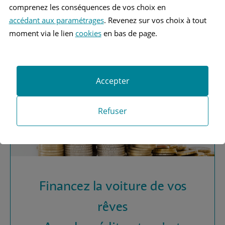
Vous recherchez une
comprenez les conséquences de vos choix en
assurance automobile ?
accédant aux paramétrages
. Revenez sur vos choix à tout
moment via le lien
cookies
en bas de page.
Obtenez vos devis MAAF
Accepter
Refuser
Financez la voiture de vos
rêves