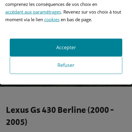
comprenez les conséquences de vos choix en
accédant aux paramétrages
. Revenez sur vos choix à tout
Recherche
moment via le lien
cookies
en bas de page.
Recherche avancée
Accepter
Refuser
Lexus Gs 430 Berline (2000 -
2005)