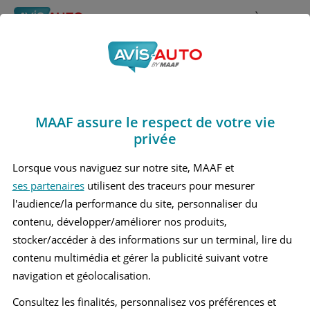
Rechercher
À propos
Obtenir un devis d'assurance auto MAAF
MAAF assure le respect de votre vie
Avis Lexus Gs 430
privée
Berline (2000 - 2005)
Lorsque vous naviguez sur notre site, MAAF et
ses partenaires
utilisent des traceurs pour mesurer
l'audience/la performance du site, personnaliser du
contenu, développer/améliorer nos produits,
Recherche d'un véhicule
stocker/accéder à des informations sur un terminal, lire du
contenu multimédia et gérer la publicité suivant votre
Comparer deux véhicules
navigation et géolocalisation.
Consultez les finalités, personnalisez vos préférences et