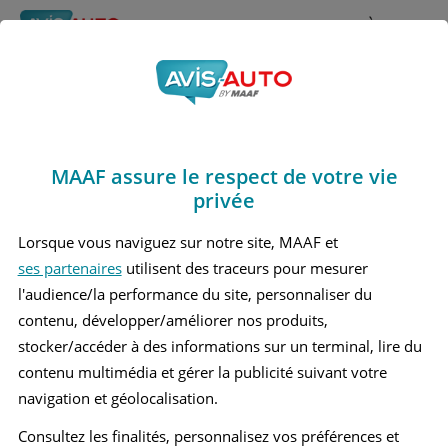
Rechercher
À propos
Avis Kia Magentis
Obtenir un devis d'assurance auto MAAF
Marques
>
Kia
> Magentis
MAAF assure le respect de votre vie
KIA MAGENTIS 1 BERLINE
privée
KIA MAGENTIS 2 BERLINE
Lorsque vous naviguez sur notre site, MAAF et
ses partenaires
utilisent des traceurs pour mesurer
l'audience/la performance du site, personnaliser du
contenu, développer/améliorer nos produits,
stocker/accéder à des informations sur un terminal, lire du
contenu multimédia et gérer la publicité suivant votre
navigation et géolocalisation.
Consultez les finalités, personnalisez vos préférences et