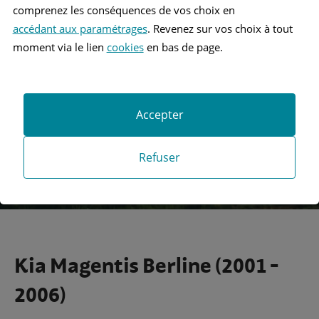
comprenez les conséquences de vos choix en
accédant aux paramétrages
. Revenez sur vos choix à tout
Recherche
moment via le lien
cookies
en bas de page.
Recherche avancée
Accepter
Refuser
Kia Magentis Berline (2001 -
2006)