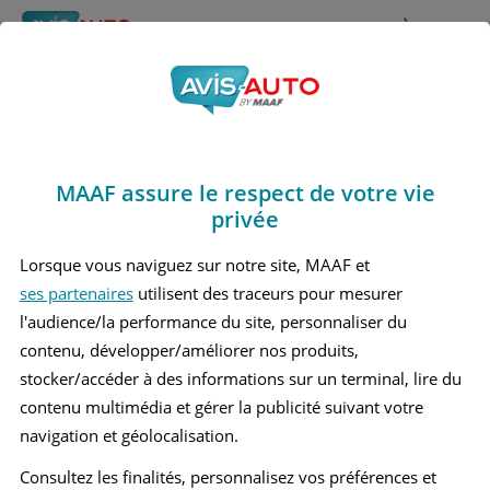
Rechercher
À propos
Obtenir un devis d'assurance auto MAAF
MAAF assure le respect de votre vie
Avis Kia Magentis
privée
Berline (2001 - 2006)
Lorsque vous naviguez sur notre site, MAAF et
ses partenaires
utilisent des traceurs pour mesurer
l'audience/la performance du site, personnaliser du
contenu, développer/améliorer nos produits,
Recherche d'un véhicule
stocker/accéder à des informations sur un terminal, lire du
contenu multimédia et gérer la publicité suivant votre
Comparer deux véhicules
navigation et géolocalisation.
Consultez les finalités, personnalisez vos préférences et