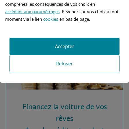
Vous recherchez une
comprenez les conséquences de vos choix en
assurance automobile ?
accédant aux paramétrages
. Revenez sur vos choix à tout
moment via le lien
cookies
en bas de page.
Obtenez vos devis MAAF
Accepter
Refuser
Financez la voiture de vos
rêves