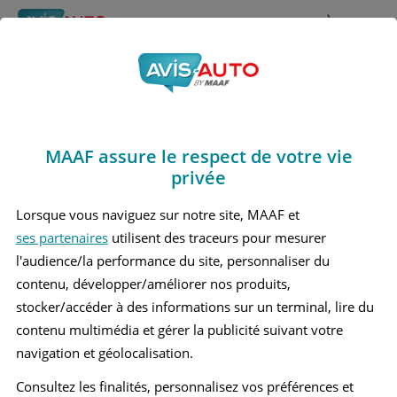
Rechercher
À propos
Avis Kia Ev6
Obtenir un devis d'assurance auto MAAF
Marques
>
Kia
> Ev6
MAAF assure le respect de votre vie
KIA EV6 1 GRAND SUV
privée
Lorsque vous naviguez sur notre site, MAAF et
ses partenaires
utilisent des traceurs pour mesurer
l'audience/la performance du site, personnaliser du
contenu, développer/améliorer nos produits,
stocker/accéder à des informations sur un terminal, lire du
contenu multimédia et gérer la publicité suivant votre
navigation et géolocalisation.
Consultez les finalités, personnalisez vos préférences et