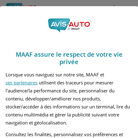
Rechercher
À propos
Avis Hyundai Tucson
Obtenir un devis d'assurance auto MAAF
Marques
>
Hyundai
> Tucson
MAAF assure le respect de votre vie
HYUNDAI TUCSON 1 GRAND SUV
privée
HYUNDAI TUCSON 2 MOYEN SUV
Lorsque vous naviguez sur notre site, MAAF et
ses partenaires
utilisent des traceurs pour mesurer
HYUNDAI TUCSON 3 GRAND SUV
l'audience/la performance du site, personnaliser du
contenu, développer/améliorer nos produits,
stocker/accéder à des informations sur un terminal, lire du
contenu multimédia et gérer la publicité suivant votre
navigation et géolocalisation.
Consultez les finalités, personnalisez vos préférences et