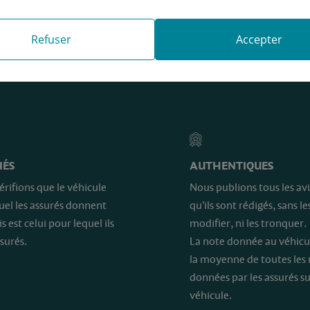
Refuser
Accepter
e sont…
IÉS
AUTHENTIQUES
érifions que le véhicule
Nous publions tous les avi
quel les assurés donnent
qu’ils sont rédigés, sans le
is est celui pour lequel ils
modifier, ni les tronquer.
surés.
La note donnée au véhicu
la moyenne de toutes les
données par les assurés su
véhicule.