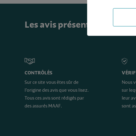
Les avis présents sur ce sit
CONTRÔLÉS
VÉRIF
Sur ce site vous êtes sûr de
Nous v
l’origine des avis que vous lisez.
sur le
Tous ces avis sont rédigés par
leur av
des assurés MAAF.
sont as