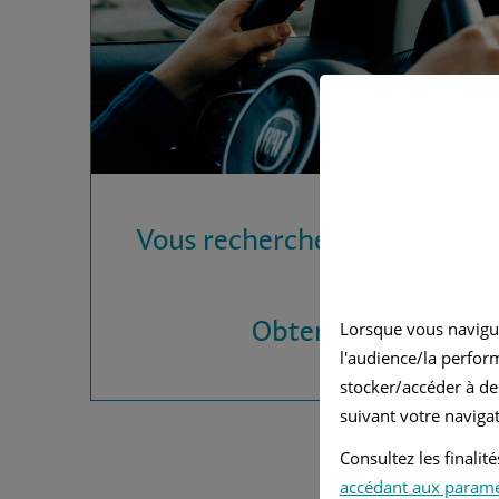
Vous recherchez une assura
?
Obtenez vos devis
Lorsque vous navigu
l'audience/la perfor
stocker/accéder à de
suivant votre navigat
Consultez les finali
accédant aux param