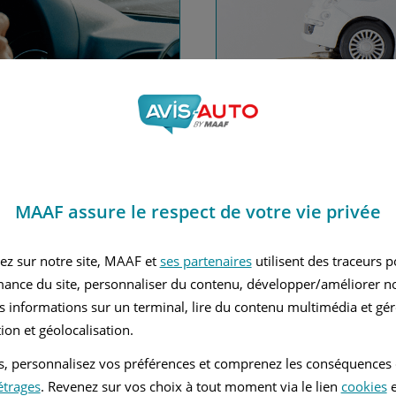
nce automobile
Financez
MAAF assure le respect de votre vie privée
Avec le c
 MAAF
ez sur notre site, MAAF et
ses partenaires
utilisent des traceurs 
mance du site, personnaliser du contenu, développer/améliorer no
s informations sur un terminal, lire du contenu multimédia et gére
ion et géolocalisation.
tés, personnalisez vos préférences et comprenez les conséquences
étrages
. Revenez sur vos choix à tout moment via le lien
cookies
e