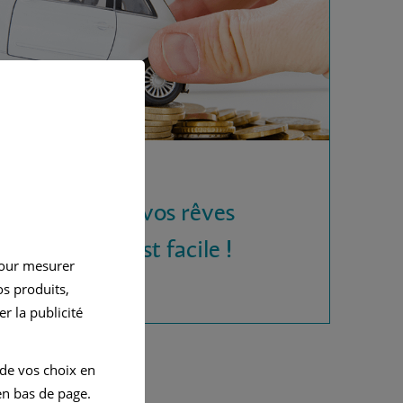
 la voiture de vos rêves
rédit auto, c'est facile !
pour mesurer
s produits,
r la publicité
 de vos choix en
n bas de page.