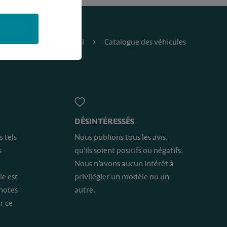
Accueil
Catalogue des véhicules
DÉSINTÉRESSÉS
s tels
Nous publions tous les avis,
s
qu’ils soient positifs ou négatifs.
Nous n’avons aucun intérêt à
le est
privilégier un modèle ou un
 notes
autre.
r ce