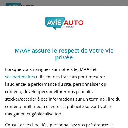
Rechercher
À propos
Avis Honda Jazz
Obtenir un devis d'assurance auto MAAF
Marques
>
Honda
> Jazz
MAAF assure le respect de votre vie
HONDA JAZZ 1 BERLINE
privée
HONDA JAZZ 2 BERLINE
Lorsque vous naviguez sur notre site, MAAF et
ses partenaires
utilisent des traceurs pour mesurer
HONDA JAZZ 3 BERLINE
l'audience/la performance du site, personnaliser du
HONDA JAZZ 4 BERLINE
contenu, développer/améliorer nos produits,
stocker/accéder à des informations sur un terminal, lire du
contenu multimédia et gérer la publicité suivant votre
navigation et géolocalisation.
Consultez les finalités, personnalisez vos préférences et