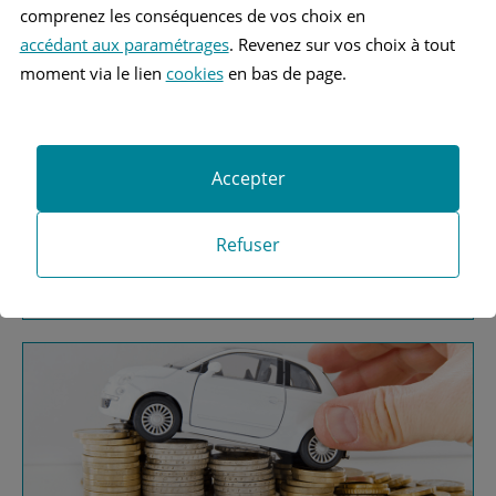
comprenez les conséquences de vos choix en
accédant aux paramétrages
. Revenez sur vos choix à tout
moment via le lien
cookies
en bas de page.
Vous recherchez une
Accepter
assurance automobile ?
Refuser
Obtenez vos devis MAAF