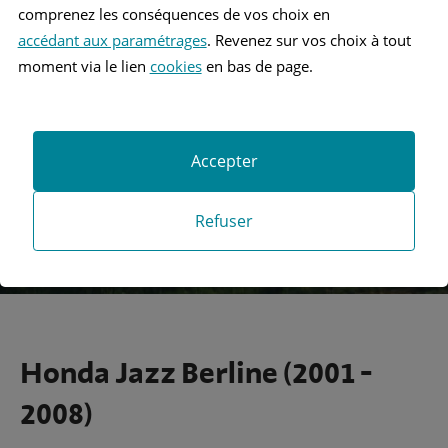
comprenez les conséquences de vos choix en
accédant aux paramétrages
. Revenez sur vos choix à tout
Recherche
moment via le lien
cookies
en bas de page.
Recherche avancée
Accepter
Refuser
Honda Jazz Berline (2001 -
2008)