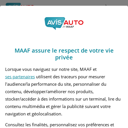
Rechercher
À propos
Obtenir un devis d'assurance auto MAAF
MAAF assure le respect de votre vie
Avis Honda Jazz
privée
Berline (2001 - 2008)
Lorsque vous naviguez sur notre site, MAAF et
ses partenaires
utilisent des traceurs pour mesurer
l'audience/la performance du site, personnaliser du
contenu, développer/améliorer nos produits,
Recherche d'un véhicule
stocker/accéder à des informations sur un terminal, lire du
contenu multimédia et gérer la publicité suivant votre
Comparer deux véhicules
navigation et géolocalisation.
Consultez les finalités, personnalisez vos préférences et