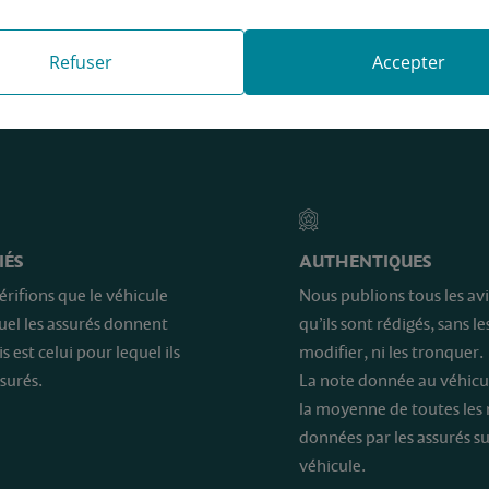
Refuser
Accepter
e sont…
IÉS
AUTHENTIQUES
érifions que le véhicule
Nous publions tous les avi
quel les assurés donnent
qu’ils sont rédigés, sans le
is est celui pour lequel ils
modifier, ni les tronquer.
surés.
La note donnée au véhicu
la moyenne de toutes les
données par les assurés su
véhicule.