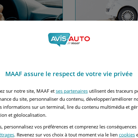
nce automobile
Financez
MAAF assure le respect de votre vie privée
Avec le c
 MAAF
ez sur notre site, MAAF et
ses partenaires
utilisent des traceurs 
mance du site, personnaliser du contenu, développer/améliorer no
s informations sur un terminal, lire du contenu multimédia et gére
ion et géolocalisation.
tés, personnalisez vos préférences et comprenez les conséquences
étrages
. Revenez sur vos choix à tout moment via le lien
cookies
e