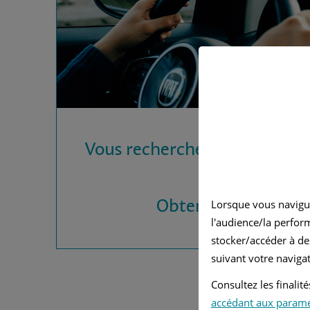
Vous recherchez une assura
?
Obtenez vos devis
Lorsque vous navigu
l'audience/la perfor
stocker/accéder à de
suivant votre navigat
Consultez les finali
accédant aux param