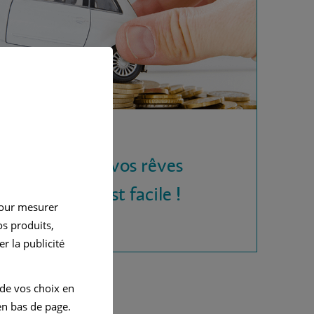
 la voiture de vos rêves
rédit auto, c'est facile !
pour mesurer
s produits,
r la publicité
 de vos choix en
n bas de page.