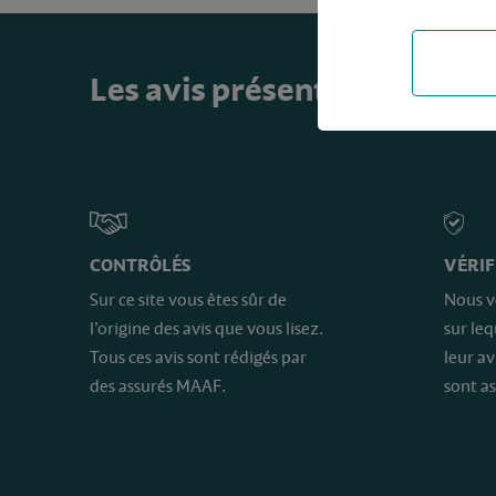
Les avis présents sur ce sit
CONTRÔLÉS
VÉRIF
Sur ce site vous êtes sûr de
Nous v
l’origine des avis que vous lisez.
sur le
Tous ces avis sont rédigés par
leur av
des assurés MAAF.
sont as