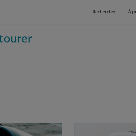
Rechercher
À p
etourer