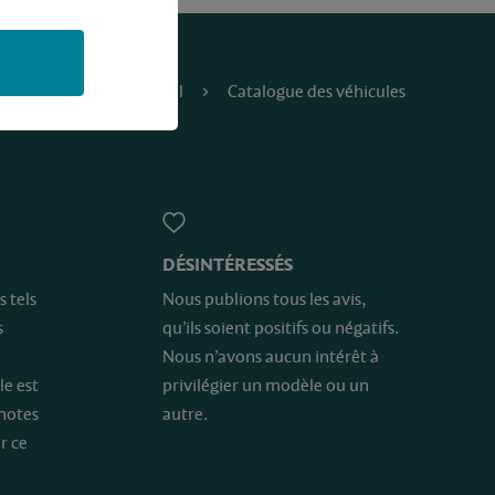
Accueil
Catalogue des véhicules
DÉSINTÉRESSÉS
s tels
Nous publions tous les avis,
s
qu’ils soient positifs ou négatifs.
Nous n’avons aucun intérêt à
le est
privilégier un modèle ou un
 notes
autre.
r ce