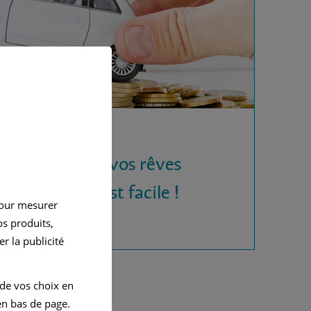
 la voiture de vos rêves
rédit auto, c'est facile !
pour mesurer
s produits,
r la publicité
 de vos choix en
n bas de page.