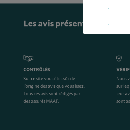
Les avis présents sur ce sit
CONTRÔLÉS
VÉRIF
Sur ce site vous êtes sûr de
Nous v
l’origine des avis que vous lisez.
sur le
Tous ces avis sont rédigés par
leur av
des assurés MAAF.
sont as