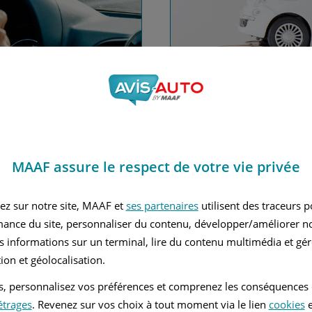
nce automobile
Financez
MAAF assure le respect de votre vie privée
Avec le c
 MAAF
ez sur notre site, MAAF et
ses partenaires
utilisent des traceurs 
mance du site, personnaliser du contenu, développer/améliorer no
s informations sur un terminal, lire du contenu multimédia et gére
ion et géolocalisation.
tés, personnalisez vos préférences et comprenez les conséquences
étrages
. Revenez sur vos choix à tout moment via le lien
cookies
e