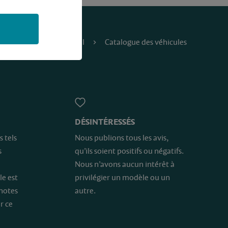
Accueil
Catalogue des véhicules
DÉSINTÉRESSÉS
s tels
Nous publions tous les avis,
s
qu’ils soient positifs ou négatifs.
Nous n’avons aucun intérêt à
le est
privilégier un modèle ou un
 notes
autre.
r ce