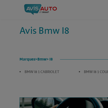
Avis Bmw I8
Marques
>
Bmw
> I8
BMW I8 1 CABRIOLET
BMW I8 1 