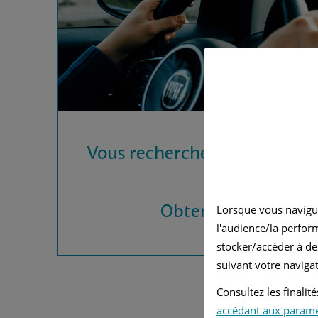
Vous recherchez une assura
?
Obtenez vos devis
Lorsque vous navigu
l'audience/la perfor
stocker/accéder à de
suivant votre navigat
Consultez les finali
accédant aux param