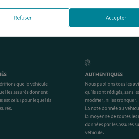
Refuser
Accepter
e sont…
IÉS
AUTHENTIQUES
érifions que le véhicule
Nous publions tous les avi
quel les assurés donnent
qu’ils sont rédigés, sans le
is est celui pour lequel ils
modifier, ni les tronquer.
surés.
La note donnée au véhicu
la moyenne de toutes les
données par les assurés su
véhicule.