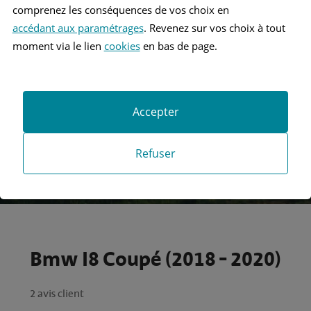
comprenez les conséquences de vos choix en
accédant aux paramétrages
. Revenez sur vos choix à tout
Recherche
moment via le lien
cookies
en bas de page.
Recherche avancée
Accepter
Refuser
Bmw I8 Coupé (2018 - 2020)
2 avis client