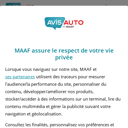
Rechercher
À propos
Obtenir un devis d'assurance auto MAAF
MAAF assure le respect de votre vie
Avis Bmw I8 Coupé
privée
(2018 - 2020)
Lorsque vous naviguez sur notre site, MAAF et
ses partenaires
utilisent des traceurs pour mesurer
l'audience/la performance du site, personnaliser du
contenu, développer/améliorer nos produits,
Recherche d'un véhicule
stocker/accéder à des informations sur un terminal, lire du
contenu multimédia et gérer la publicité suivant votre
Comparer deux véhicules
navigation et géolocalisation.
Consultez les finalités, personnalisez vos préférences et