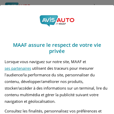
Rechercher
À propos
Avis Bmw 325
Obtenir un devis d'assurance auto MAAF
Marques
>
Bmw
> 325
MAAF assure le respect de votre vie
BMW 325 5 CABRIOLET
privée
BMW 325 5 BREAK
Lorsque vous naviguez sur notre site, MAAF et
ses partenaires
utilisent des traceurs pour mesurer
BMW 325 5 BERLINE
l'audience/la performance du site, personnaliser du
BMW 325 5 COUPÉ
contenu, développer/améliorer nos produits,
stocker/accéder à des informations sur un terminal, lire du
contenu multimédia et gérer la publicité suivant votre
navigation et géolocalisation.
Consultez les finalités, personnalisez vos préférences et