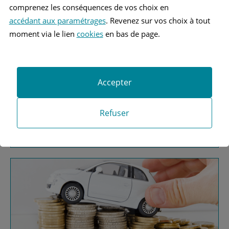
comprenez les conséquences de vos choix en
accédant aux paramétrages
. Revenez sur vos choix à tout
moment via le lien
cookies
en bas de page.
Vous recherchez une
Accepter
assurance automobile ?
Refuser
Obtenez vos devis MAAF