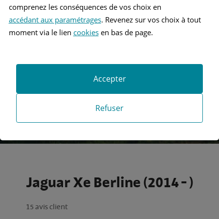
comprenez les conséquences de vos choix en
accédant aux paramétrages
. Revenez sur vos choix à tout
Recherche
moment via le lien
cookies
en bas de page.
Recherche avancée
Accepter
Refuser
Jaguar Xe Berline (2014 - )
15 avis client