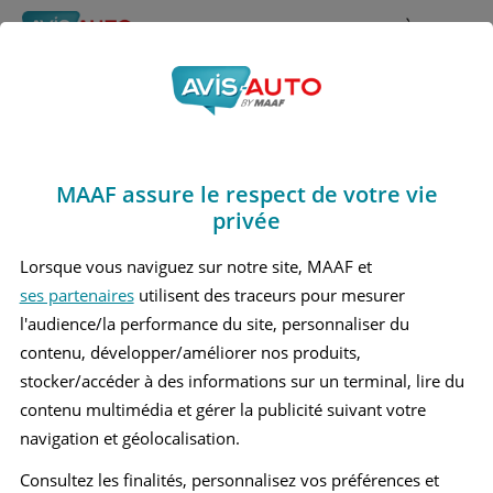
Rechercher
À propos
Obtenir un devis d'assurance auto MAAF
MAAF assure le respect de votre vie
Avis Jaguar Xe Berline
privée
(2014 - )
Lorsque vous naviguez sur notre site, MAAF et
ses partenaires
utilisent des traceurs pour mesurer
l'audience/la performance du site, personnaliser du
contenu, développer/améliorer nos produits,
Recherche d'un véhicule
stocker/accéder à des informations sur un terminal, lire du
contenu multimédia et gérer la publicité suivant votre
Comparer deux véhicules
navigation et géolocalisation.
Consultez les finalités, personnalisez vos préférences et