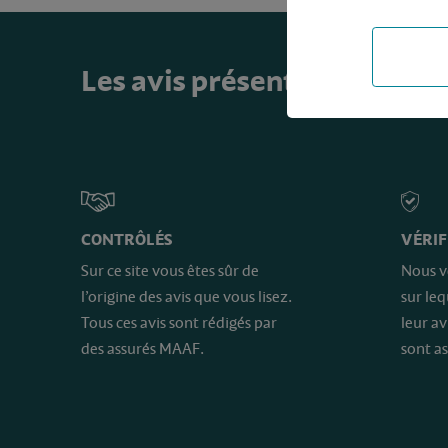
Les avis présents sur ce sit
CONTRÔLÉS
VÉRIF
Sur ce site vous êtes sûr de
Nous v
l’origine des avis que vous lisez.
sur le
Tous ces avis sont rédigés par
leur av
des assurés MAAF.
sont as