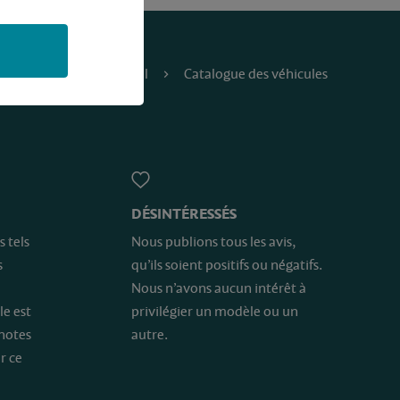
Accueil
Catalogue des véhicules
DÉSINTÉRESSÉS
s tels
Nous publions tous les avis,
s
qu’ils soient positifs ou négatifs.
Nous n’avons aucun intérêt à
le est
privilégier un modèle ou un
 notes
autre.
r ce