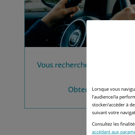
Vous recherchez une assura
?
Obtenez vos devis
Lorsque vous navigu
l'audience/la perfor
stocker/accéder à de
suivant votre navigat
Consultez les finali
accédant aux param