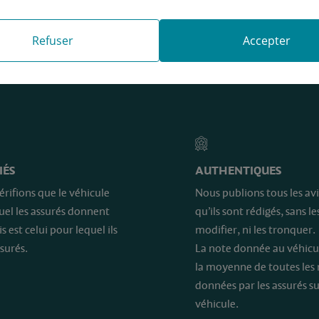
Refuser
Accepter
e sont…
IÉS
AUTHENTIQUES
érifions que le véhicule
Nous publions tous les avi
quel les assurés donnent
qu’ils sont rédigés, sans le
is est celui pour lequel ils
modifier, ni les tronquer.
surés.
La note donnée au véhicu
la moyenne de toutes les
données par les assurés su
véhicule.