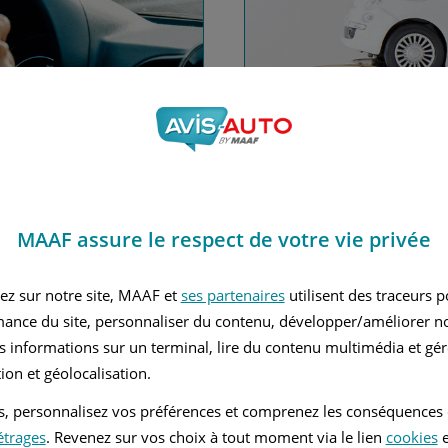
nce automobile
Financez
MAAF assure le respect de votre vie privée
Avec le c
 MAAF
ez sur notre site, MAAF et
ses partenaires
utilisent des traceurs 
mance du site, personnaliser du contenu, développer/améliorer no
s informations sur un terminal, lire du contenu multimédia et gére
ion et géolocalisation.
tés, personnalisez vos préférences et comprenez les conséquences
étrages
. Revenez sur vos choix à tout moment via le lien
cookies
e