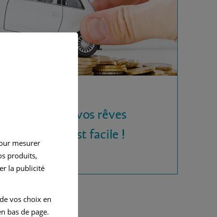
 la voiture de vos rêves
rédit auto, c'est facile !
pour mesurer
s produits,
r la publicité
 de vos choix en
n bas de page.