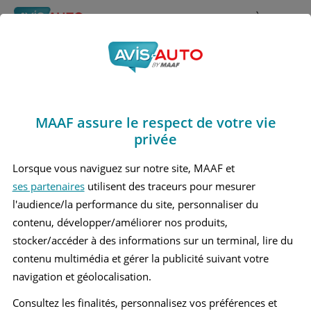
Rechercher
À propos
Avis Volvo Xc40
Obtenir un devis d'assurance auto MAAF
Marques
>
Volvo
> Xc40
MAAF assure le respect de votre vie
VOLVO XC40 1 MOYEN SUV
privée
Lorsque vous naviguez sur notre site, MAAF et
ses partenaires
utilisent des traceurs pour mesurer
l'audience/la performance du site, personnaliser du
contenu, développer/améliorer nos produits,
stocker/accéder à des informations sur un terminal, lire du
contenu multimédia et gérer la publicité suivant votre
navigation et géolocalisation.
Consultez les finalités, personnalisez vos préférences et