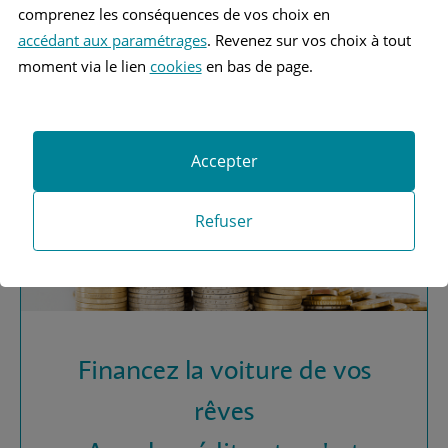
Vous recherchez une
comprenez les conséquences de vos choix en
assurance automobile ?
accédant aux paramétrages
. Revenez sur vos choix à tout
moment via le lien
cookies
en bas de page.
Obtenez vos devis MAAF
Accepter
Refuser
Financez la voiture de vos
rêves