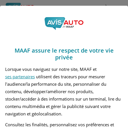
Rechercher
À propos
Avis Volvo V90
Obtenir un devis d'assurance auto MAAF
Marques
>
Volvo
> V90
MAAF assure le respect de votre vie
VOLVO V90 2 BREAK
privée
Lorsque vous naviguez sur notre site, MAAF et
ses partenaires
utilisent des traceurs pour mesurer
l'audience/la performance du site, personnaliser du
contenu, développer/améliorer nos produits,
stocker/accéder à des informations sur un terminal, lire du
contenu multimédia et gérer la publicité suivant votre
navigation et géolocalisation.
Consultez les finalités, personnalisez vos préférences et