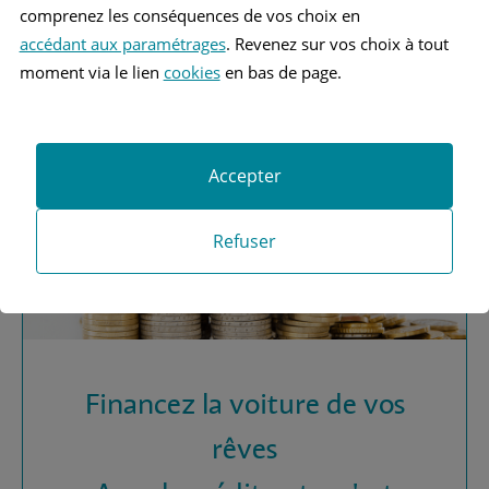
Vous recherchez une
comprenez les conséquences de vos choix en
assurance automobile ?
accédant aux paramétrages
. Revenez sur vos choix à tout
moment via le lien
cookies
en bas de page.
Obtenez vos devis MAAF
Accepter
Refuser
Financez la voiture de vos
rêves