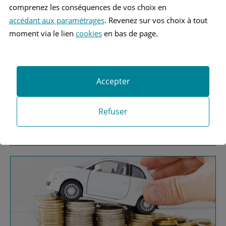
comprenez les conséquences de vos choix en
accédant aux paramétrages
. Revenez sur vos choix à tout
moment via le lien
cookies
en bas de page.
Vous recherchez une
Accepter
assurance automobile ?
Refuser
Obtenez vos devis MAAF