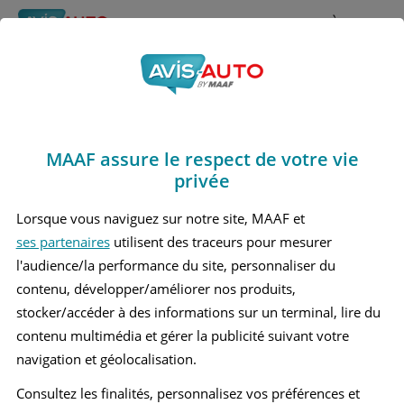
Rechercher
À propos
Avis Toyota Prius
Obtenir un devis d'assurance auto MAAF
Marques
>
Toyota
> Prius
MAAF assure le respect de votre vie
TOYOTA PRIUS 2 BERLINE
privée
TOYOTA PRIUS 3 BERLINE
Lorsque vous naviguez sur notre site, MAAF et
ses partenaires
utilisent des traceurs pour mesurer
TOYOTA PRIUS 4 BERLINE
l'audience/la performance du site, personnaliser du
TOYOTA PRIUS 5 BERLINE
contenu, développer/améliorer nos produits,
stocker/accéder à des informations sur un terminal, lire du
contenu multimédia et gérer la publicité suivant votre
navigation et géolocalisation.
Consultez les finalités, personnalisez vos préférences et