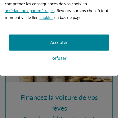
Vous recherchez une
comprenez les conséquences de vos choix en
assurance automobile ?
accédant aux paramétrages
. Revenez sur vos choix à tout
moment via le lien
cookies
en bas de page.
Obtenez vos devis MAAF
Accepter
Refuser
Financez la voiture de vos
rêves