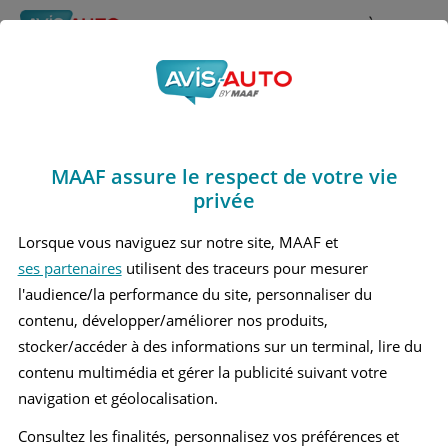
Rechercher
À propos
Avis Toyota Previa
Obtenir un devis d'assurance auto MAAF
Marques
>
Toyota
> Previa
MAAF assure le respect de votre vie
TOYOTA PREVIA 1 MONOSPACE
privée
Lorsque vous naviguez sur notre site, MAAF et
ses partenaires
utilisent des traceurs pour mesurer
l'audience/la performance du site, personnaliser du
contenu, développer/améliorer nos produits,
stocker/accéder à des informations sur un terminal, lire du
contenu multimédia et gérer la publicité suivant votre
navigation et géolocalisation.
Consultez les finalités, personnalisez vos préférences et