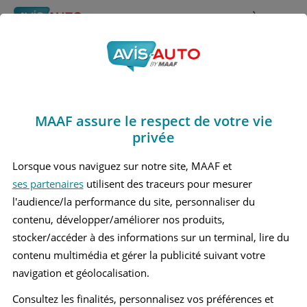
Rechercher
À propos
Avis Toyota Corolla
Obtenir un devis d'assurance auto MAAF
cross
MAAF assure le respect de votre vie
Marques
>
Toyota
> Corolla cross
privée
TOYOTA COROLLA CROSS 1 MOYEN SUV
Lorsque vous naviguez sur notre site, MAAF et
ses partenaires
utilisent des traceurs pour mesurer
l'audience/la performance du site, personnaliser du
contenu, développer/améliorer nos produits,
stocker/accéder à des informations sur un terminal, lire du
contenu multimédia et gérer la publicité suivant votre
navigation et géolocalisation.
Consultez les finalités, personnalisez vos préférences et