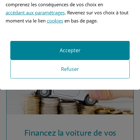
comprenez les conséquences de vos choix en
accédant aux paramétrages
. Revenez sur vos choix à tout
Vous recherchez une
moment via le lien
cookies
en bas de page.
assurance automobile ?
Obtenez vos devis MAAF
Accepter
Refuser
Financez la voiture de vos