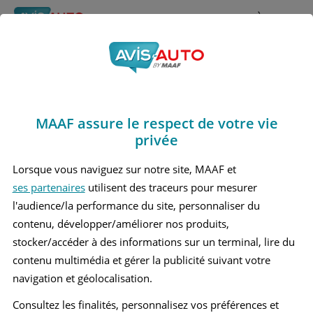
Rechercher
À propos
Avis Suzuki Liana
Obtenir un devis d'assurance auto MAAF
Marques
>
Suzuki
> Liana
MAAF assure le respect de votre vie
SUZUKI LIANA 1 MONOSPACE
privée
Lorsque vous naviguez sur notre site, MAAF et
ses partenaires
utilisent des traceurs pour mesurer
l'audience/la performance du site, personnaliser du
contenu, développer/améliorer nos produits,
stocker/accéder à des informations sur un terminal, lire du
contenu multimédia et gérer la publicité suivant votre
navigation et géolocalisation.
Consultez les finalités, personnalisez vos préférences et