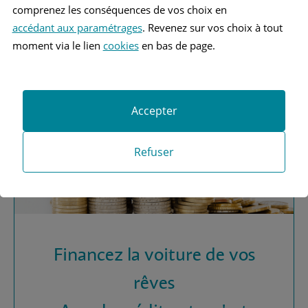
Vous recherchez une
comprenez les conséquences de vos choix en
assurance automobile ?
accédant aux paramétrages
. Revenez sur vos choix à tout
moment via le lien
cookies
en bas de page.
Obtenez vos devis MAAF
Accepter
Refuser
Financez la voiture de vos
rêves