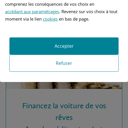
Vous recherchez une
comprenez les conséquences de vos choix en
assurance automobile ?
accédant aux paramétrages
. Revenez sur vos choix à tout
moment via le lien
cookies
en bas de page.
Obtenez vos devis MAAF
Accepter
Refuser
Financez la voiture de vos
rêves