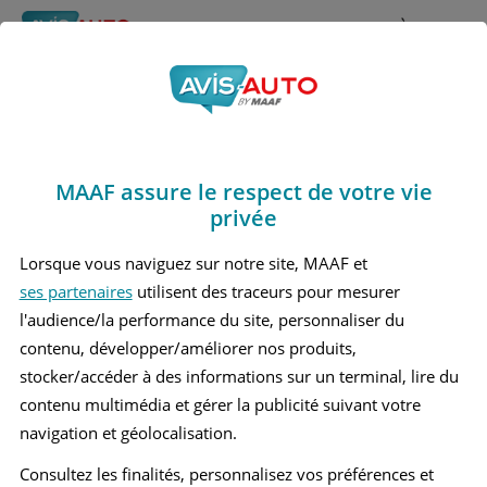
Rechercher
À propos
Avis Santana Vitara
Obtenir un devis d'assurance auto MAAF
Marques
>
Santana
> Vitara
MAAF assure le respect de votre vie
SANTANA VITARA 1 4 X 4
privée
Lorsque vous naviguez sur notre site, MAAF et
ses partenaires
utilisent des traceurs pour mesurer
l'audience/la performance du site, personnaliser du
contenu, développer/améliorer nos produits,
stocker/accéder à des informations sur un terminal, lire du
contenu multimédia et gérer la publicité suivant votre
navigation et géolocalisation.
Consultez les finalités, personnalisez vos préférences et