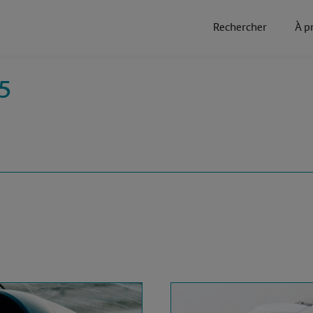
Rechercher
À p
5