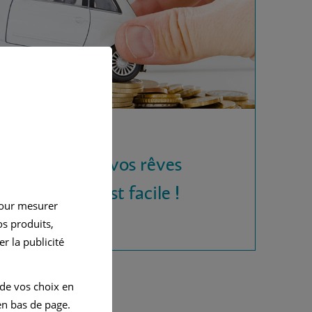
 la voiture de vos rêves
rédit auto, c'est facile !
pour mesurer
s produits,
r la publicité
 de vos choix en
n bas de page.