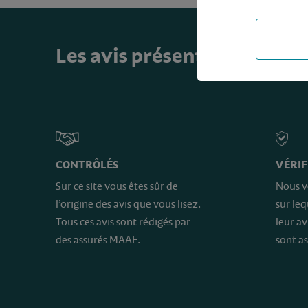
Les avis présents sur ce sit
CONTRÔLÉS
VÉRIF
Sur ce site vous êtes sûr de
Nous v
l’origine des avis que vous lisez.
sur le
Tous ces avis sont rédigés par
leur av
des assurés MAAF.
sont as