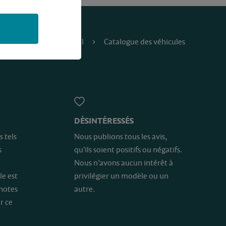
Accueil
Catalogue des véhicules
DÉSINTÉRESSÉS
s tels
Nous publions tous les avis,
s
qu’ils soient positifs ou négatifs.
Nous n’avons aucun intérêt à
le est
privilégier un modèle ou un
 notes
autre.
r ce