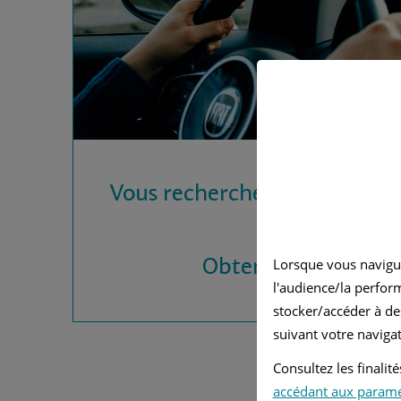
Vous recherchez une assura
?
Obtenez vos devis
Lorsque vous navigu
l'audience/la perfor
stocker/accéder à de
suivant votre navigat
Consultez les finali
accédant aux param