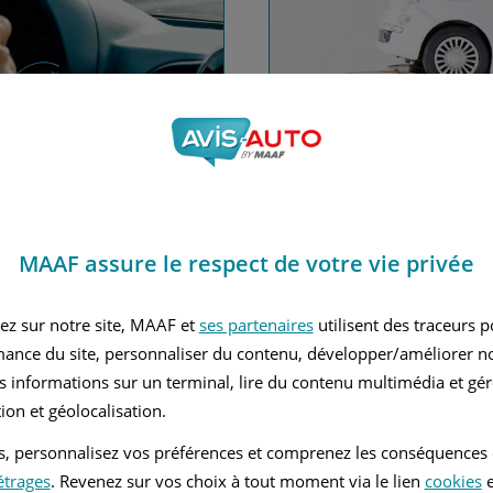
nce automobile
Financez
MAAF assure le respect de votre vie privée
Avec le c
 MAAF
ez sur notre site, MAAF et
ses partenaires
utilisent des traceurs 
mance du site, personnaliser du contenu, développer/améliorer no
s informations sur un terminal, lire du contenu multimédia et gére
ion et géolocalisation.
tés, personnalisez vos préférences et comprenez les conséquences
étrages
. Revenez sur vos choix à tout moment via le lien
cookies
e