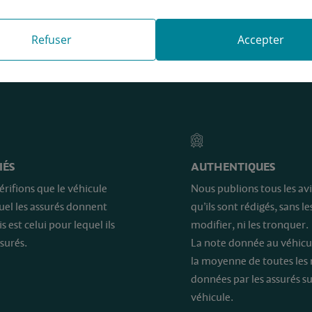
Refuser
Accepter
e sont…
IÉS
AUTHENTIQUES
érifions que le véhicule
Nous publions tous les avi
quel les assurés donnent
qu’ils sont rédigés, sans le
is est celui pour lequel ils
modifier, ni les tronquer.
surés.
La note donnée au véhicu
la moyenne de toutes les
données par les assurés su
véhicule.