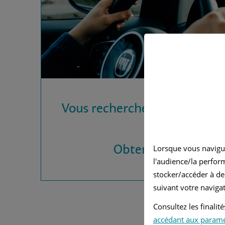
Vous recherchez une assura
?
Obtenez vos devis
Lorsque vous navigu
l'audience/la perfor
stocker/accéder à de
suivant votre navigat
Consultez les finali
accédant aux param