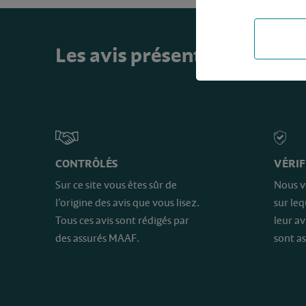
Les avis présents sur ce sit
CONTRÔLÉS
VÉRIF
Sur ce site vous êtes sûr de
Nous v
l’origine des avis que vous lisez.
sur le
Tous ces avis sont rédigés par
leur av
des assurés MAAF.
sont as