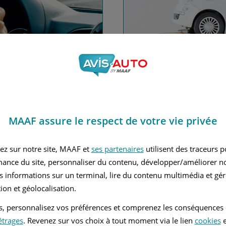
nce automobile
Financez
MAAF assure le respect de votre vie privée
Avec le c
 MAAF
ez sur notre site, MAAF et
ses partenaires
utilisent des traceurs 
mance du site, personnaliser du contenu, développer/améliorer no
s informations sur un terminal, lire du contenu multimédia et gére
ion et géolocalisation.
tés, personnalisez vos préférences et comprenez les conséquences
étrages
. Revenez sur vos choix à tout moment via le lien
cookies
e