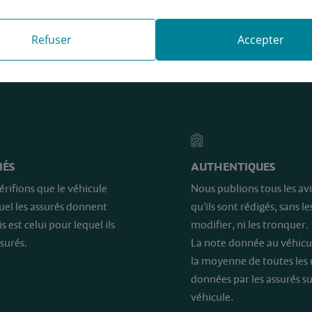
Refuser
Accepter
e sont…
IÉS
AUTHENTIQUES
érifions que le véhicule
Nous publions tous les avi
quel les assurés donnent
qu’ils sont rédigés, sans le
is est celui pour lequel ils
modifier, ni les tronquer.
surés.
La note donnée au véhicu
la moyenne de toutes les
données par les assurés su
véhicule.