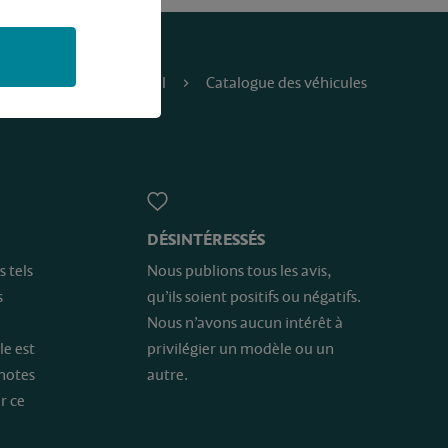
Accueil
Catalogue des véhicules
DÉSINTÉRESSÉS
s tels
Nous publions tous les avis,
s
qu’ils soient positifs ou négatifs.
Nous n’avons aucun intérêt à
le est
privilégier un modèle ou un
 notes
autre.
r ce