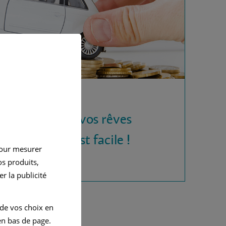
 la voiture de vos rêves
rédit auto, c'est facile !
pour mesurer
s produits,
r la publicité
 de vos choix en
n bas de page.