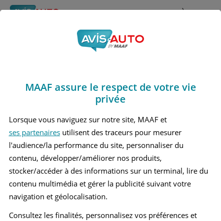
Rechercher
À propos
Avis Opel Crossland
Obtenir un devis d'assurance auto MAAF
Marques
>
Opel
> Crossland
MAAF assure le respect de votre vie
OPEL CROSSLAND 1 PETIT SUV
privée
Lorsque vous naviguez sur notre site, MAAF et
ses partenaires
utilisent des traceurs pour mesurer
l'audience/la performance du site, personnaliser du
contenu, développer/améliorer nos produits,
stocker/accéder à des informations sur un terminal, lire du
contenu multimédia et gérer la publicité suivant votre
navigation et géolocalisation.
Consultez les finalités, personnalisez vos préférences et