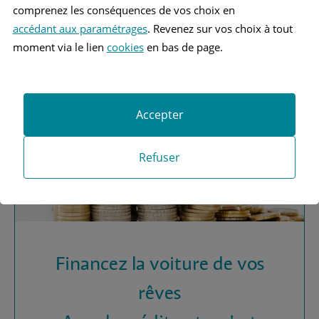
Vous recherchez une
comprenez les conséquences de vos choix en
assurance automobile ?
accédant aux paramétrages
. Revenez sur vos choix à tout
moment via le lien
cookies
en bas de page.
Obtenez vos devis MAAF
Accepter
Refuser
Financez la voiture de vos
rêves