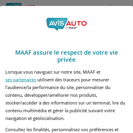
Rechercher
À propos
Avis Opel Ampera
Obtenir un devis d'assurance auto MAAF
Marques
>
Opel
> Ampera
MAAF assure le respect de votre vie
OPEL AMPERA 1 BERLINE
privée
Lorsque vous naviguez sur notre site, MAAF et
ses partenaires
utilisent des traceurs pour mesurer
l'audience/la performance du site, personnaliser du
contenu, développer/améliorer nos produits,
stocker/accéder à des informations sur un terminal, lire du
contenu multimédia et gérer la publicité suivant votre
navigation et géolocalisation.
Consultez les finalités, personnalisez vos préférences et