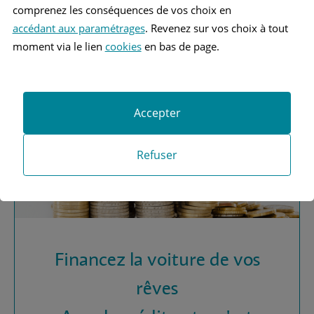
Vous recherchez une
comprenez les conséquences de vos choix en
assurance automobile ?
accédant aux paramétrages
. Revenez sur vos choix à tout
moment via le lien
cookies
en bas de page.
Obtenez vos devis MAAF
Accepter
Refuser
Financez la voiture de vos
rêves